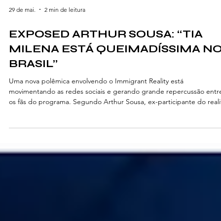
29 de mai.
2 min de leitura
EXPOSED ARTHUR SOUSA: “TIA
MILENA ESTÁ QUEIMADÍSSIMA N
BRASIL”
Uma nova polêmica envolvendo o Immigrant Reality está
movimentando as redes sociais e gerando grande repercussão entr
os fãs do programa. Segundo Arthur Sousa, ex-participante do reali
declarações atribuídas a Thiago Alves, um dos organizadores e
apresentadores do projeto, teriam causado indignação nos bastidor
Em um vídeo publicado em seu perfil pessoal, @arthursousaof, Arth