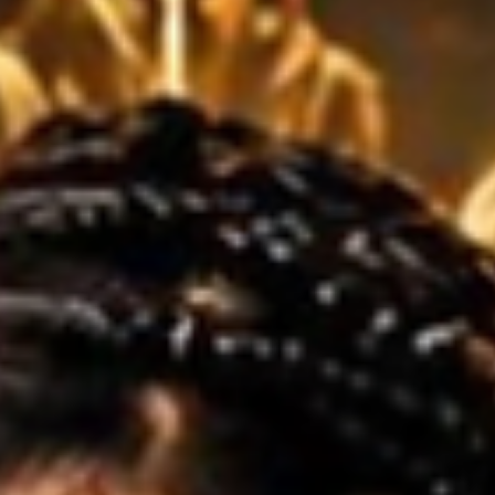
27 de mai.
1 min de leitura
IMMIGRANT REALITY -
VENCEDORA DO REALITY ou
VENCEDORA DO PÚBLICO?
A primeira campeã do Immigrant Reality 2026, Eliane Farmer, aos 24
anos, deixou tudo o que mais amava no Brasil, incluindo duas filhas
pequenas, para atravessar fronteiras em busca de um sonho nos
Estados Unidos. Enfrentoui a travessia pelo México, passou fome,
medo, incertezas e chegou sem dinheiro, sem falar inglês e sem sa
o que esperava. A saudade das filhas e as dificuldades levaram a
momentos muito difíceis, incluindo a depressão. Mas, mesmo diant
da dor, nunca aban