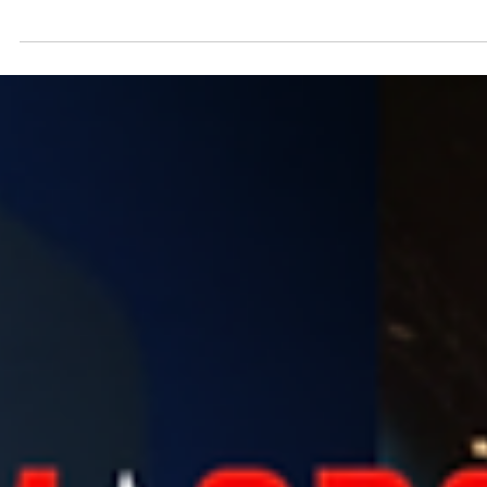
28 de mai.
1 min de leitura
IMMIGRANT REALITY - ARTHUR e
VIVI: EXPOSED pós reality
Arthur Sousa @arthursousaof e Viviani Ellsworth @viviellsworth, ex-
participantes do Immigrant Reality, fizeram nesses últimos dias,
"EXPOSEDs" pós reality. Segundo eles, todos os organizadores e
sócios são culpados quanto ao não cumprimento das promessas feit
aos participantes e seguidores/público dos mesmos. Dizem ainda, que
tanto um lado da "diretoria", quanto o outro, estão queimando uns
aos outros e ninguém assumindo as responsabilidades do que foi
combinado e não foi