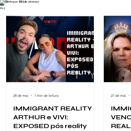
FOCO TELA
NA
ALL
28 de mai.
1 min de leitura
27 de mai.
IMMIGRANT REALITY -
IMMI
ARTHUR e VIVI:
VEN
EXPOSED pós reality
REAL